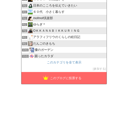
日本のこころを伝えていきたい
3位
６０代 小さく暮らす
4位
mofmof倶楽部
5位
ゆらぎ＊
6位
OＫＫＡＮＡＢＩＫＫＵＲＩＮＧ
7位
アラフィフリウのくらしの絵日記
8位
だんごのきもち
9位
優のガーデン
10位
困ったカラダ
11位
このカテゴリを全て表示
さくら色の日々
12位
---家も自分も好きになる暮らし---
参加する
13位
HOUKOUの彷徨人生
14位
このブログに投票する
ナラネコ日記
15位