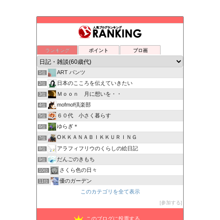
ランキング
ポイント
ブロ画
ART パンツ
1位
日本のこころを伝えていきたい
2位
Ｍｏｏｎ 月に想いを・・
3位
mofmof倶楽部
4位
６０代 小さく暮らす
5位
ゆらぎ＊
6位
OＫＫＡＮＡＢＩＫＫＵＲＩＮＧ
7位
アラフィフリウのくらしの絵日記
8位
だんごのきもち
9位
さくら色の日々
10位
優のガーデン
11位
このカテゴリを全て表示
瑠璃子のシニアライフブログ・マイペースでいこう！
12位
困ったカラダ
参加する
13位
---家も自分も好きになる暮らし---
14位
このブログに投票する