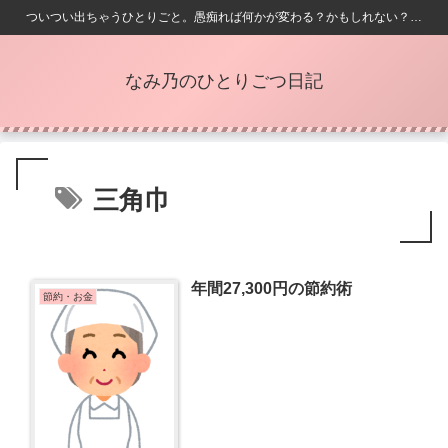
ついつい出ちゃうひとりごと。愚痴れば何かが変わる？かもしれない？…
なみ乃のひとりごつ日記
三角巾
年間27,300円の節約術
節約・お金