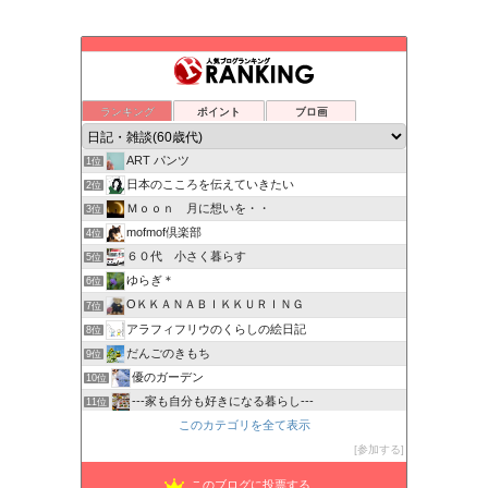
ランキング
ポイント
ブロ画
ART パンツ
1位
日本のこころを伝えていきたい
2位
Ｍｏｏｎ 月に想いを・・
3位
mofmof倶楽部
4位
６０代 小さく暮らす
5位
ゆらぎ＊
6位
OＫＫＡＮＡＢＩＫＫＵＲＩＮＧ
7位
アラフィフリウのくらしの絵日記
8位
だんごのきもち
9位
優のガーデン
10位
---家も自分も好きになる暮らし---
11位
このカテゴリを全て表示
さくら色の日々
12位
瑠璃子のシニアライフブログ・マイペースでいこう！
参加する
13位
困ったカラダ
14位
このブログに投票する