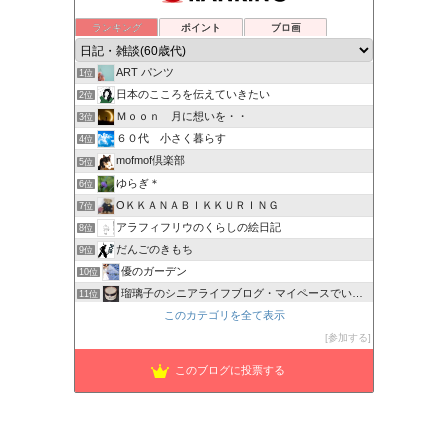
ランキング
ポイント
ブロ画
ART パンツ
1位
日本のこころを伝えていきたい
2位
Ｍｏｏｎ 月に想いを・・
3位
６０代 小さく暮らす
4位
mofmof倶楽部
5位
ゆらぎ＊
6位
OＫＫＡＮＡＢＩＫＫＵＲＩＮＧ
7位
アラフィフリウのくらしの絵日記
8位
だんごのきもち
9位
優のガーデン
10位
瑠璃子のシニアライフブログ・マイペースでいこう！
11位
このカテゴリを全て表示
困ったカラダ
12位
---家も自分も好きになる暮らし---
参加する
13位
さくら色の日々
14位
このブログに投票する
HOUKOUの彷徨人生
15位