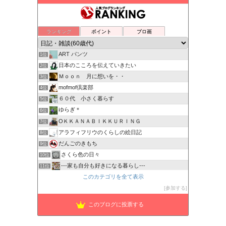
ランキング
ポイント
ブロ画
ART パンツ
1位
日本のこころを伝えていきたい
2位
Ｍｏｏｎ 月に想いを・・
3位
mofmof倶楽部
4位
６０代 小さく暮らす
5位
ゆらぎ＊
6位
OＫＫＡＮＡＢＩＫＫＵＲＩＮＧ
7位
アラフィフリウのくらしの絵日記
8位
だんごのきもち
9位
さくら色の日々
10位
---家も自分も好きになる暮らし---
11位
このカテゴリを全て表示
優のガーデン
12位
困ったカラダ
参加する
13位
瑠璃子のシニアライフブログ・マイペースでいこう！
14位
このブログに投票する
自分流シニアライフ
15位