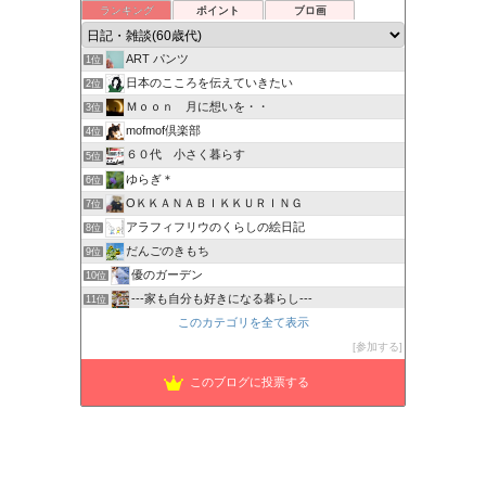
ランキング
ポイント
ブロ画
ART パンツ
1位
日本のこころを伝えていきたい
2位
Ｍｏｏｎ 月に想いを・・
3位
mofmof倶楽部
4位
６０代 小さく暮らす
5位
ゆらぎ＊
6位
OＫＫＡＮＡＢＩＫＫＵＲＩＮＧ
7位
アラフィフリウのくらしの絵日記
8位
だんごのきもち
9位
優のガーデン
10位
---家も自分も好きになる暮らし---
11位
このカテゴリを全て表示
さくら色の日々
12位
瑠璃子のシニアライフブログ・マイペースでいこう！
参加する
13位
困ったカラダ
14位
このブログに投票する
HOUKOUの彷徨人生
15位