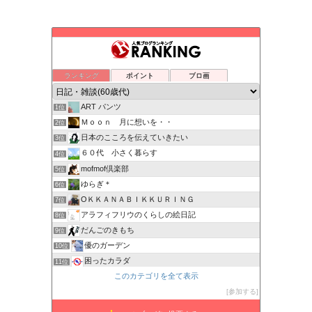
ランキング
ポイント
ブロ画
ART パンツ
1位
Ｍｏｏｎ 月に想いを・・
2位
日本のこころを伝えていきたい
3位
６０代 小さく暮らす
4位
mofmof倶楽部
5位
ゆらぎ＊
6位
OＫＫＡＮＡＢＩＫＫＵＲＩＮＧ
7位
アラフィフリウのくらしの絵日記
8位
だんごのきもち
9位
優のガーデン
10位
困ったカラダ
11位
このカテゴリを全て表示
---家も自分も好きになる暮らし---
12位
さくら色の日々
参加する
13位
HOUKOUの彷徨人生
14位